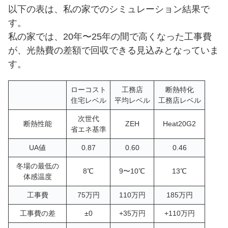
以下の表は、私の家でのシミュレーション結果で
す。
私の家では、20年〜25年の間で高くなった工事費
が、光熱費の差額で回収できる見込みとなっていま
す。
ローコスト
工務店
断熱特化
住宅レベル
平均レベル
工務店レベル
次世代
断熱性能
ZEH
Heat20G2
省エネ基準
UA値
0.87
0.60
0.46
冬場の最低の
8℃
9〜10℃
13℃
体感温度
工事費
75万円
110万円
185万円
工事費の差
±0
+35万円
+110万円