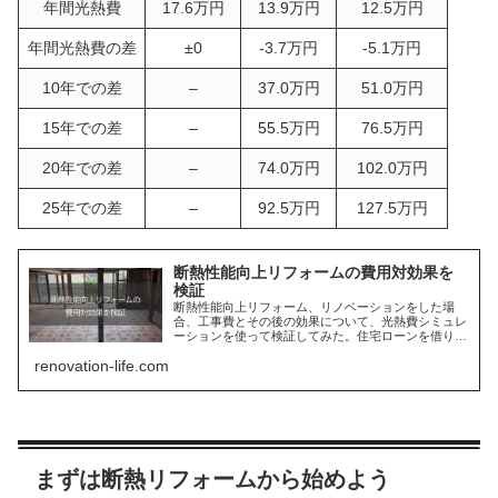
年間光熱費
17.6万円
13.9万円
12.5万円
年間光熱費の差
±0
-3.7万円
-5.1万円
10年での差
–
37.0万円
51.0万円
15年での差
–
55.5万円
76.5万円
20年での差
–
74.0万円
102.0万円
25年での差
–
92.5万円
127.5万円
断熱性能向上リフォームの費用対効果を
検証
断熱性能向上リフォーム、リノベーションをした場
合、工事費とその後の効果について、光熱費シミュレ
ーションを使って検証してみた。住宅ローンを借りる
期間で考えると、工事費という初期投資が、光熱費の
renovation-life.com
差額で回収できるので、高断熱な住まいはコスパが良
い。
まずは断熱リフォームから始めよう