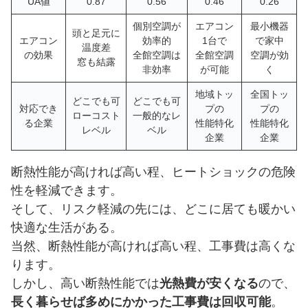
UA値
0.87
0.56
0.46
0.26
個別空調が
エアコン
最小機器
頭と足元に
エアコン
効率的
1台で
で家中
温度差
の効果
全館空調は
全館空調
空調が効
窓も結露
非効率
が可能
く
地域トッ
全国トッ
どこでも可
どこでも可
対応でき
プの
プの
ローコスト
一般的なレ
る企業
性能特化
性能特化
レベル
ベル
企業
企業
断熱性能が高ければ高い程、ヒートショックの危険
性を軽減できます。
そして、リスク軽減の先には、どこに居ても暖かい
快適な生活がある。
当然、断熱性能が高ければ高い程、工事費は高くな
ります。
しかし、高い断熱性能では
光熱費が安くなる
ので、
長く暮らせば多めにかかった工事費は回収可能
。