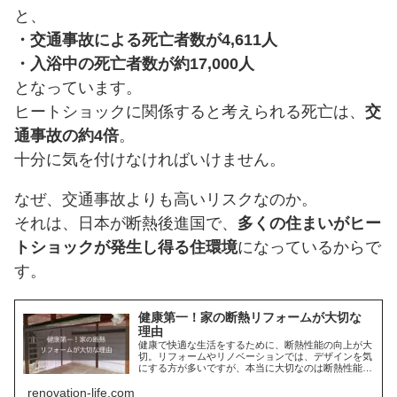
と、
・交通事故による死亡者数が4,611人
・入浴中の死亡者数が約17,000人
となっています。
ヒートショックに関係すると考えられる死亡は、
交
通事故の約4倍
。
十分に気を付けなければいけません。
なぜ、交通事故よりも高いリスクなのか。
それは、日本が断熱後進国で、
多くの住まいがヒー
トショックが発生し得る住環境
になっているからで
す。
健康第一！家の断熱リフォームが大切な
理由
健康で快適な生活をするために、断熱性能の向上が大
切。リフォームやリノベーションでは、デザインを気
にする方が多いですが、本当に大切なのは断熱性能で
す。交通事故より死亡リスクの高いヒートショック防
renovation-life.com
止、安い光熱費で、健康で快適な暮らしをしよう。