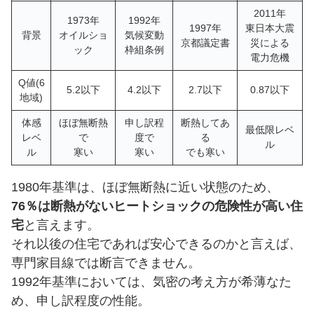
2011年
1973年
1992年
1997年
東日本大震
背景
オイルショ
気候変動
京都議定書
災による
ック
枠組条例
電力危機
Q値(6
5.2以下
4.2以下
2.7以下
0.87以下
地域)
体感
ほぼ無断熱
申し訳程
断熱してあ
最低限レベ
レベ
で
度で
る
ル
ル
寒い
寒い
でも寒い
1980年基準は、ほぼ無断熱に近い状態のため、
76％は断熱がないヒートショックの危険性が高い住
宅
と言えます。
それ以後の住宅であれば安心できるのかと言えば、
専門家目線では断言できません。
1992年基準においては、気密の考え方が希薄なた
め、申し訳程度の性能。