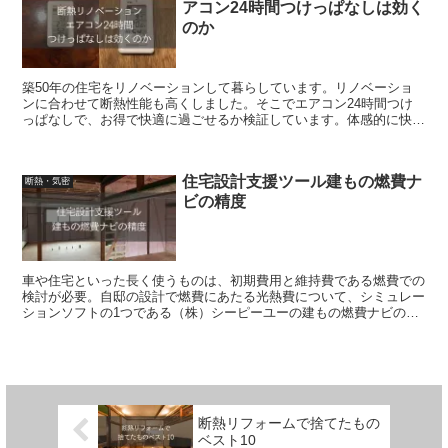
アコン24時間つけっぱなしは効く
のか
築50年の住宅をリノベーションして暮らしています。リノベーショ
ンに合わせて断熱性能も高くしました。そこでエアコン24時間つけ
っぱなしで、お得で快適に過ごせるか検証しています。体感的に快適
だが、温湿度計で数値的にも快適さが証明できました。
住宅設計支援ツール建もの燃費ナ
断熱・気密
ビの精度
車や住宅といった長く使うものは、初期費用と維持費である燃費での
検討が必要。自邸の設計で燃費にあたる光熱費について、シミュレー
ションソフトの1つである（株）シーピーユーの建もの燃費ナビの精
度を、実際にかかった光熱費と比較し確認してみました。
断熱リフォームで捨てたもの
ベスト10