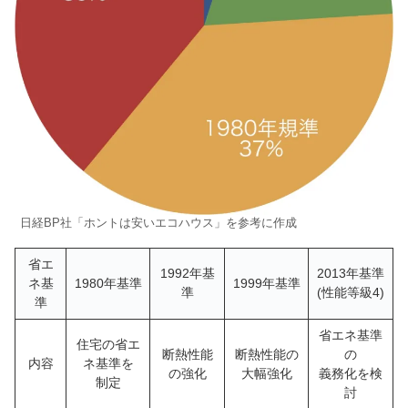
日経BP社「ホントは安いエコハウス」を参考に作成
省エ
1992年基
2013年基準
ネ基
1980年基準
1999年基準
準
(性能等級4)
準
省エネ基準
住宅の省エ
断熱性能
断熱性能の
の
内容
ネ基準を
の強化
大幅強化
義務化を検
制定
討