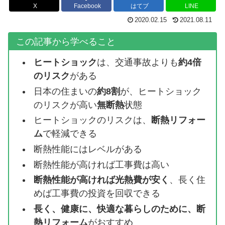
X
Facebook
はてブ
LINE
2020.02.15
2021.08.11
この記事から学べること
ヒートショック
は、交通事故よりも
約4倍
のリスク
がある
日本の住まいの
約8割
が、ヒートショック
のリスクが高い
無断熱
状態
ヒートショックのリスクは、
断熱リフォー
ム
で軽減できる
断熱性能にはレベルがある
断熱性能が高ければ工事費は高い
断熱性能が高ければ光熱費が安く
、長く住
めば工事費の投資を回収できる
長く、健康に、快適な暮らしのために、断
熱リフォーム
がおすすめ