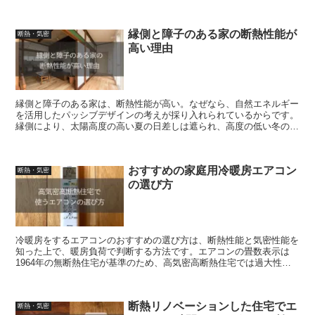
運転の方が、電気代が安い。風量は自動設定が、おすすめです。
縁側と障子のある家の断熱性能が
断熱・気密
高い理由
縁側と障子のある家は、断熱性能が高い。なぜなら、自然エネルギー
を活用したパッシブデザインの考えが採り入れられているからです。
縁側により、太陽高度の高い夏の日差しは遮られ、高度の低い冬の日
差しは取り入れられる。障子は視線を遮り、光は拡散する。
おすすめの家庭用冷暖房エアコン
断熱・気密
の選び方
冷暖房をするエアコンのおすすめの選び方は、断熱性能と気密性能を
知った上で、暖房負荷で判断する方法です。エアコンの畳数表示は
1964年の無断熱住宅が基準のため、高気密高断熱住宅では過大性能
になる。購入費用も変わるので、適正サイズを選びましょう。
断熱リノベーションした住宅でエ
断熱・気密