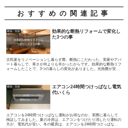
おすすめの関連記事
効果的な断熱リフォームで変化し
断熱・気密
た3つの事
古民家をリノベーションし暮らす際、断熱にこだわった。実家やアパ
ート暮らしで、寒さが何よりも辛かったからです。効果的な断熱リフ
ォームしたことで、3つの暮らしの変化がありました。光熱費が安く
て快適、採暖機器不要に、ストレスが無くなり家庭円満。
エアコン24時間つけっぱなし電気
断熱・気密
代いくら
エアコンを24時間つけっぱなし運転がお得なのか、実際に暮らして
検証してみました。夏の冷房は、エアコンをつけたり消したり運転の
方が、電気代が安い。冬の暖房は、エアコンを24時間つけっぱなし