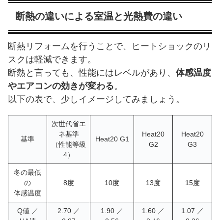
断熱の違いによる室温と光熱費の違い
断熱リフォームを行うことで、ヒートショックのリ
スクは軽減できます。
断熱と言っても、性能にはレベルがあり、
体感温度
やエアコンの効きが変わる
。
以下の表で、少しイメージしてみましょう。
次世代省エ
ネ基準
Heat20
Heat20
基準
Heat20 G1
（性能等級
G2
G3
4）
冬の最低
の
8度
10度
13度
15度
体感温度
Q値 ／
2.70 ／
1.90 ／
1.60 ／
1.07 ／