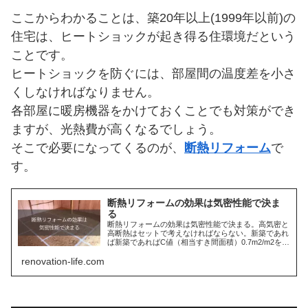
ここからわかることは、築20年以上(1999年以前)の
住宅は、ヒートショックが起き得る住環境だという
ことです。
ヒートショックを防ぐには、部屋間の温度差を小さ
くしなければなりません。
各部屋に暖房機器をかけておくことでも対策ができ
ますが、光熱費が高くなるでしょう。
そこで必要になってくるのが、
断熱リフォーム
で
す。
断熱リフォームの効果は気密性能で決ま
る
断熱リフォームの効果は気密性能で決まる。高気密と
高断熱はセットで考えなければならない。新築であれ
ば新築であればC値（相当すき間面積）0.7m2/m2を目
標にする。適切な気密処理が行われているかどうか、
renovation-life.com
住宅会社や職人の腕と知識が問われる。