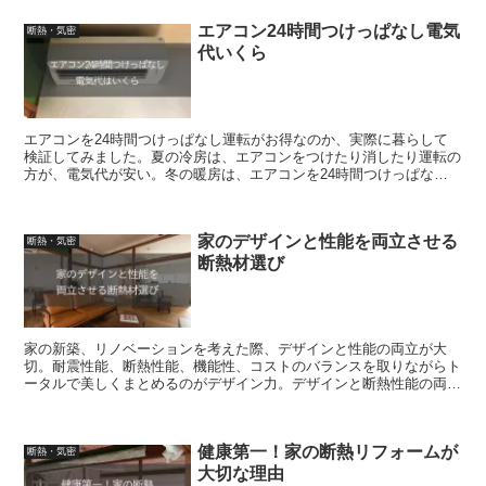
エアコン24時間つけっぱなし電気
断熱・気密
代いくら
エアコンを24時間つけっぱなし運転がお得なのか、実際に暮らして
検証してみました。夏の冷房は、エアコンをつけたり消したり運転の
方が、電気代が安い。冬の暖房は、エアコンを24時間つけっぱなし
運転の方が、電気代が安い。風量は自動設定が、おすすめです。
家のデザインと性能を両立させる
断熱・気密
断熱材選び
家の新築、リノベーションを考えた際、デザインと性能の両立が大
切。耐震性能、断熱性能、機能性、コストのバランスを取りながらト
ータルで美しくまとめるのがデザイン力。デザインと断熱性能の両立
には、各断熱材の長所と短所を知り、適材適所の判断が大切。
健康第一！家の断熱リフォームが
断熱・気密
大切な理由