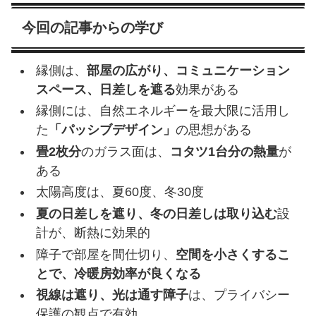
今回の記事からの学び
縁側は、
部屋の広がり、コミュニケーション
スペース、日差しを遮る
効果がある
縁側には、自然エネルギーを最大限に活用し
た
「パッシブデザイン」
の思想がある
畳2枚分
のガラス面は、
コタツ1台分の熱量
が
ある
太陽高度は、夏60度、冬30度
夏の日差しを遮り、冬の日差しは取り込む
設
計が、断熱に効果的
障子で部屋を間仕切り、
空間を小さくするこ
とで、冷暖房効率が良くなる
視線は遮り、光は通す障子
は、プライバシー
保護の観点で有効