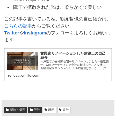
障子で拡散された光は、柔らかくて美しい
この記事を書いている私、鶴見哲也の自己紹介は、
こちらの記事
からご覧ください。
Twitter
や
Instagram
のフォローもよろしくお願いし
ます。
古民家リノベーションした建築士の自己
紹介
一戸建ての古民家住宅をリノベーションした一級建築
士。webマーケティング会社に転職したことを機に、
新築住宅やマンションリノベの情報は多いが、一戸建
ての空き家をリノベした情報が少ないことに気付く。
renovation-life.com
経験を伝えるブログを開設し、まずは自己紹介。
断熱・気密
設計
断熱
設計