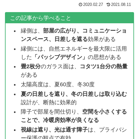
2020.02.27
2021.08.11
この記事から学べること
縁側は、
部屋の広がり、コミュニケーショ
ンスペース、日差しを遮る
効果がある
縁側には、自然エネルギーを最大限に活用
した
「パッシブデザイン」
の思想がある
畳2枚分
のガラス面は、
コタツ1台分の熱量
がある
太陽高度は、夏60度、冬30度
夏の日差しを遮り、冬の日差しは取り込む
設計が、断熱に効果的
障子で部屋を間仕切り、
空間を小さくする
ことで、冷暖房効率が良くなる
視線は遮り、光は通す障子
は、プライバシ
ー保護の観点で有効