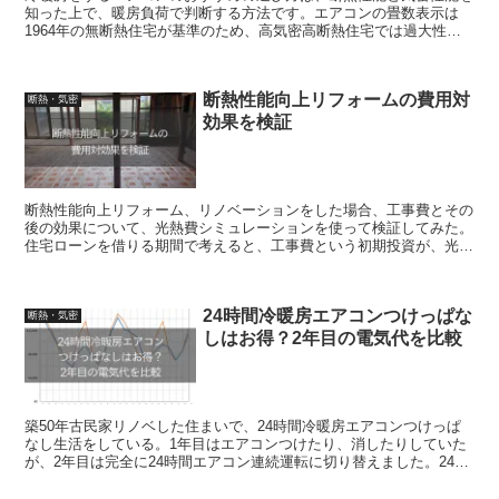
知った上で、暖房負荷で判断する方法です。エアコンの畳数表示は
1964年の無断熱住宅が基準のため、高気密高断熱住宅では過大性能
になる。購入費用も変わるので、適正サイズを選びましょう。
断熱性能向上リフォームの費用対
断熱・気密
効果を検証
断熱性能向上リフォーム、リノベーションをした場合、工事費とその
後の効果について、光熱費シミュレーションを使って検証してみた。
住宅ローンを借りる期間で考えると、工事費という初期投資が、光熱
費の差額で回収できるので、高断熱な住まいはコスパが良い。
24時間冷暖房エアコンつけっぱな
断熱・気密
しはお得？2年目の電気代を比較
築50年古民家リノベした住まいで、24時間冷暖房エアコンつけっぱ
なし生活をしている。1年目はエアコンつけたり、消したりしていた
が、2年目は完全に24時間エアコン連続運転に切り替えました。24時
間つけっぱなしでも電気料金はあまり高くなりませんでした。高い断
熱性能にしたおかげですが、リーズナブルで快適に暮らしています。